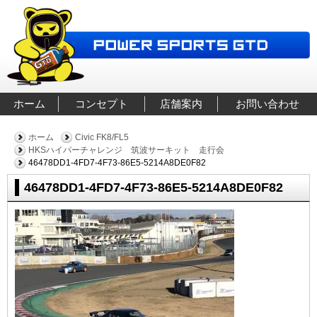
ホーム
コンセプト
店舗案内
お問い合わせ
ホーム
Civic FK8/FL5
HKSハイパーチャレンジ 筑波サーキット 走行会
46478DD1-4FD7-4F73-86E5-5214A8DE0F82
46478DD1-4FD7-4F73-86E5-5214A8DE0F82