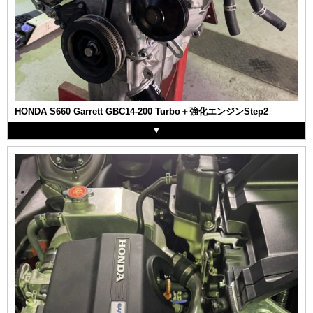
HONDA S660 Garrett GBC14-200 Turbo＋強化エンジンStep2