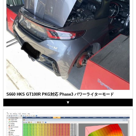
S660 HKS GT100R PKG対応 Phase3 パワーライターモード