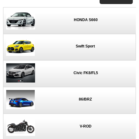
HONDA S660
Swift Sport
Civic FK8/FL5
86/BRZ
V-ROD