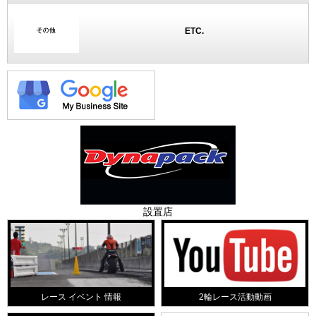
ETC.
設置店
レース イベント 情報
2輪レース活動動画