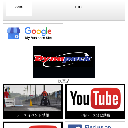
ETC.
設置店
レース イベント 情報
2輪レース活動動画