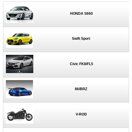
HONDA S660
Swift Sport
Civic FK8/FL5
86/BRZ
V-ROD