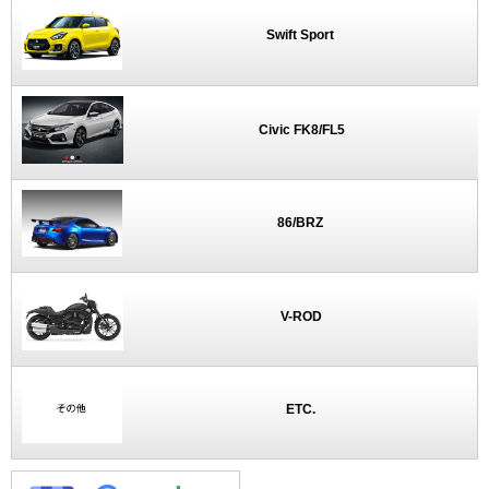
Swift Sport
Civic FK8/FL5
86/BRZ
V-ROD
ETC.