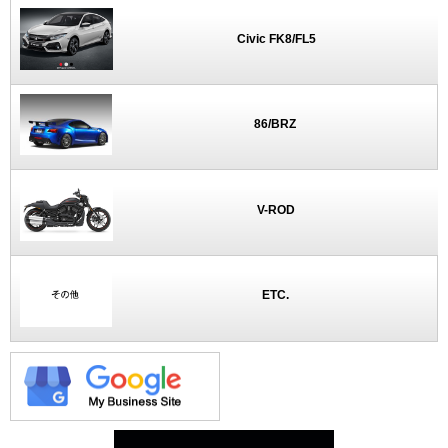
Civic FK8/FL5
86/BRZ
V-ROD
ETC.